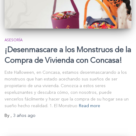
ASESORÍA
¡Desenmascare a los Monstruos de la
Compra de Vivienda con Concasa!
Este Halloween, en Concasa, estamos desenmascarando a los
monstruos que han estado acechando sus sueños de ser
propietario de una vivienda. Conozca a estos seres
espeluznantes y descubra cómo, con nosotros, puede
vencerlos fácilmente y hacer que la compra de su hogar sea un
sueño hecho realidad. 1. El Monstruo
Read more
By
,
3 años
ago