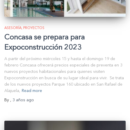
ASESORÍA
PROYECTOS
Concasa se prepara para
Expoconstrucción 2023
A partir del próximo miércoles 15 y hasta el domingo 19 de
febrero Concasa ofrecerá precios especiales de preventa en 3
nuevos proyectos habitacionales para quienes visiten
Expoconstrucción en busca de su lugar ideal para vivir. Se trata
de los nuevos proyectos Parque 160 ubicado en San Rafael de
Alajuela,
Read more
By
,
3 años
ago