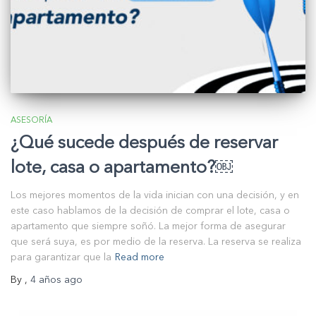
ASESORÍA
¿Qué sucede después de reservar
lote, casa o apartamento?￼
Los mejores momentos de la vida inician con una decisión, y en
este caso hablamos de la decisión de comprar el lote, casa o
apartamento que siempre soñó. La mejor forma de asegurar
que será suya, es por medio de la reserva. La reserva se realiza
para garantizar que la
Read more
By
,
4 años
ago